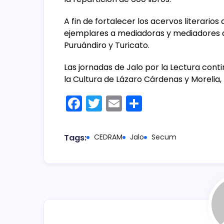
A fin de fortalecer los acervos literario
ejemplares a mediadoras y mediadores d
Puruándiro y Turicato.
Las jornadas de Jalo por la Lectura cont
la Cultura de Lázaro Cárdenas y Morelia
F
T
E
C
a
w
m
o
c
itt
ai
m
Tags:
CEDRAM
Jalo
Secum
e
er
l
p
b
ar
o
tir
o
k