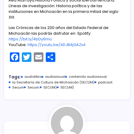
Red Atarraya Historia Política y Social Iberoamericana.
Líneas de investigación: Historia política y de las
instituciones en Michoacán en la primera mitad del siglo
XIX.
Las Crónicas de los 200 años del Estado Federal de
Michoacán las podrás disfrutar en: Spotify:
https://bit.ly/4bDy6mu
YouTube:
https://youtu.be/4DJB4jGAZs4
F
T
E
C
a
w
m
o
c
itt
ai
m
Tags:
audiolibro
audiovisual
contenido audiovisual
e
er
l
p
la Secretaría de Cultura de Michoacán (SECUM)
podcast
Secum
Secum.
SECUM)
SECUM}
b
ar
o
tir
o
k