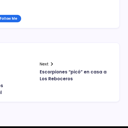
Follow Me
Next
Escorpiones “picó” en casa a
Los Reboceros
os
l