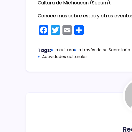
Cultura de Michoacán (Secum).
Conoce más sobre estos y otros eventos 
F
T
E
C
a
w
m
o
c
itt
ai
m
Tags:
a cultura
a través de su Secretaría
e
er
l
p
Actividades culturales
b
ar
o
tir
o
k
Re