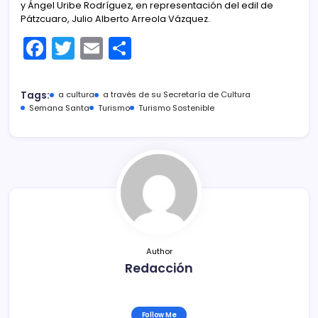
y Ángel Uribe Rodríguez, en representación del edil de
Pátzcuaro, Julio Alberto Arreola Vázquez.
F
T
E
C
a
w
m
o
c
itt
ai
m
Tags:
a cultura
a través de su Secretaría de Cultura
e
er
l
p
Semana Santa
Turismo
Turismo Sostenible
b
ar
o
tir
o
k
Author
Redacción
Follow Me