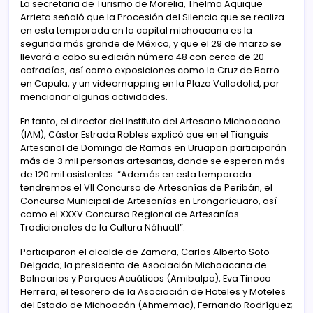
La secretaria de Turismo de Morelia, Thelma Aquique
Arrieta señaló que la Procesión del Silencio que se realiza
en esta temporada en la capital michoacana es la
segunda más grande de México, y que el 29 de marzo se
llevará a cabo su edición número 48 con cerca de 20
cofradías, así como exposiciones como la Cruz de Barro
en Capula, y un videomapping en la Plaza Valladolid, por
mencionar algunas actividades.
En tanto, el director del Instituto del Artesano Michoacano
(IAM), Cástor Estrada Robles explicó que en el Tianguis
Artesanal de Domingo de Ramos en Uruapan participarán
más de 3 mil personas artesanas, donde se esperan más
de 120 mil asistentes. “Además en esta temporada
tendremos el VII Concurso de Artesanías de Peribán, el
Concurso Municipal de Artesanías en Erongarícuaro, así
como el XXXV Concurso Regional de Artesanías
Tradicionales de la Cultura Náhuatl”.
Participaron el alcalde de Zamora, Carlos Alberto Soto
Delgado; la presidenta de Asociación Michoacana de
Balnearios y Parques Acuáticos (Amibalpa), Eva Tinoco
Herrera; el tesorero de la Asociación de Hoteles y Moteles
del Estado de Michoacán (Ahmemac), Fernando Rodríguez;