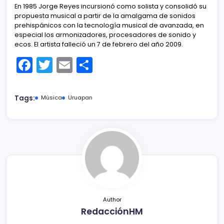
En 1985 Jorge Reyes incursionó como solista y consolidó su
propuesta musical a partir de la amalgama de sonidos
prehispánicos con la tecnología musical de avanzada, en
especial los armonizadores, procesadores de sonido y
ecos. El artista falleció un 7 de febrero del año 2009.
F
T
E
C
a
w
m
o
c
itt
ai
m
Tags:
Música
Uruapan
e
er
l
p
b
ar
o
tir
o
k
Author
RedacciónHM