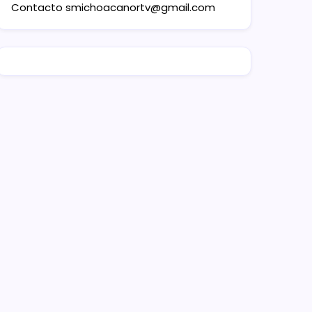
Contacto
smichoacanortv@gmail.com