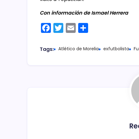
Con información de Ismael Herrera
F
T
E
C
a
w
m
o
c
itt
ai
m
Tags:
Atlético de Morelia
exfutbolista
Fu
e
er
l
p
b
ar
o
tir
o
k
Re