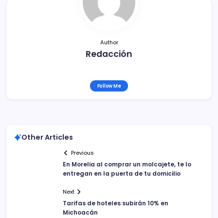
k
Author
Redacción
Follow Me
Other Articles
Previous
En Morelia al comprar un molcajete, te lo
entregan en la puerta de tu domicilio
Next
Tarifas de hoteles subirán 10% en
Michoacán