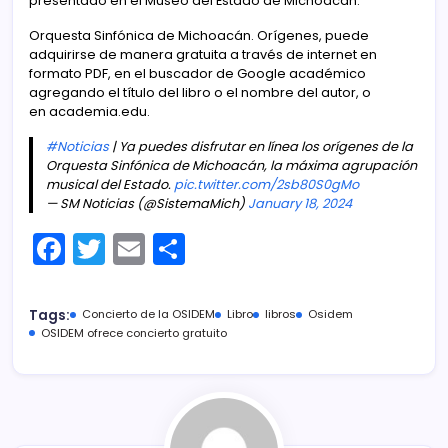
presentado en el Museo del Estado de Michoacán.
Orquesta Sinfónica de Michoacán. Orígenes, puede
adquirirse de manera gratuita a través de internet en
formato PDF, en el buscador de Google académico
agregando el título del libro o el nombre del autor, o
en academia.edu.
#Noticias
| Ya puedes disfrutar en línea los orígenes de la
Orquesta Sinfónica de Michoacán, la máxima agrupación
musical del Estado.
pic.twitter.com/2sb80S0gMo
— SM Noticias (@SistemaMich)
January 18, 2024
F
T
E
C
a
w
m
o
c
itt
ai
m
Tags:
Concierto de la OSIDEM
Libro
libros
Osidem
e
er
l
p
OSIDEM ofrece concierto gratuito
b
ar
o
tir
o