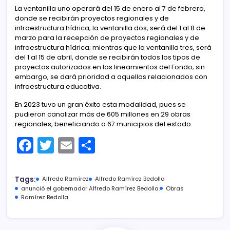
La ventanilla uno operará del 15 de enero al 7 de febrero,
donde se recibirán proyectos regionales y de
infraestructura hídrica; la ventanilla dos, será del 1 al 8 de
marzo para la recepción de proyectos regionales y de
infraestructura hídrica; mientras que la ventanilla tres, será
del 1 al 15 de abril, donde se recibirán todos los tipos de
proyectos autorizados en los lineamientos del Fondo; sin
embargo, se dará prioridad a aquellos relacionados con
infraestructura educativa.
En 2023 tuvo un gran éxito esta modalidad, pues se
pudieron canalizar más de 605 millones en 29 obras
regionales, beneficiando a 67 municipios del estado.
F
T
E
C
a
w
m
o
c
itt
ai
m
Tags:
Alfredo Ramírez
Alfredo Ramírez Bedolla
e
er
l
p
anunció el gobernador Alfredo Ramírez Bedolla.
Obras
Ramírez Bedolla
b
ar
o
tir