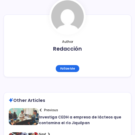
o
k
Author
Redacción
Follow Me
Other Articles
Previous
Investiga CEDH a empresa de lácteos que
contamina el río Jiquilpan
Next