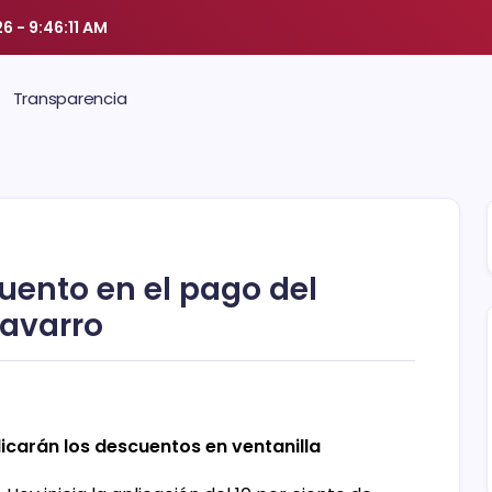
26
-
9:46:12 AM
Transparencia
uento en el pago del
Navarro
plicarán los descuentos en ventanilla