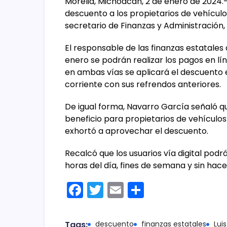
Morelia, Michoacán, 2 de enero de 2024.- 
descuento a los propietarios de vehículos
secretario de Finanzas y Administración, 
El responsable de las finanzas estatales
enero se podrán realizar los pagos en lín
en ambas vías se aplicará el descuento 
corriente con sus refrendos anteriores.
De igual forma, Navarro García señaló qu
beneficio para propietarios de vehículos 
exhortó a aprovechar el descuento.
Recalcó que los usuarios vía digital podr
horas del día, fines de semana y sin hacer
F
T
E
C
a
w
m
o
c
itt
ai
m
Tags:
descuento
finanzas estatales
Lui