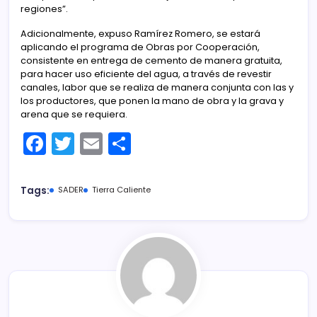
regiones”.
Adicionalmente, expuso Ramírez Romero, se estará
aplicando el programa de Obras por Cooperación,
consistente en entrega de cemento de manera gratuita,
para hacer uso eficiente del agua, a través de revestir
canales, labor que se realiza de manera conjunta con las y
los productores, que ponen la mano de obra y la grava y
arena que se requiera.
F
T
E
C
a
w
m
o
c
itt
ai
m
Tags:
SADER
Tierra Caliente
e
er
l
p
b
ar
o
tir
o
k