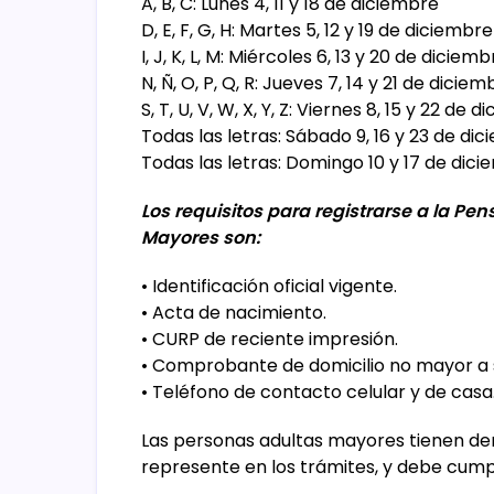
A, B, C: Lunes 4, 11 y 18 de diciembre
D, E, F, G, H: Martes 5, 12 y 19 de diciembre
I, J, K, L, M: Miércoles 6, 13 y 20 de diciem
N, Ñ, O, P, Q, R: Jueves 7, 14 y 21 de diciem
S, T, U, V, W, X, Y, Z: Viernes 8, 15 y 22 de 
Todas las letras: Sábado 9, 16 y 23 de di
Todas las letras: Domingo 10 y 17 de dic
Los requisitos para registrarse a la Pe
Mayores son:
• Identificación oficial vigente.
• Acta de nacimiento.
• CURP de reciente impresión.
• Comprobante de domicilio no mayor a 
• Teléfono de contacto celular y de casa
Las personas adultas mayores tienen dere
represente en los trámites, y debe cumpl