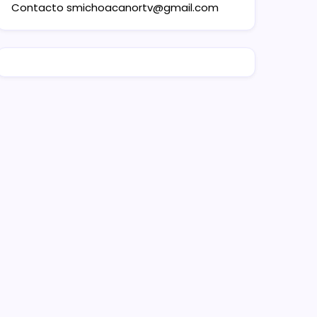
Contacto
smichoacanortv@gmail.com