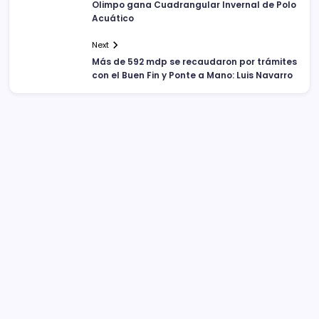
Olimpo gana Cuadrangular Invernal de Polo
Acuático
Next
Más de 592 mdp se recaudaron por trámites
con el Buen Fin y Ponte a Mano: Luis Navarro
Sistema Michoacano de Radio y Televisión
José Rosas Moreno #200