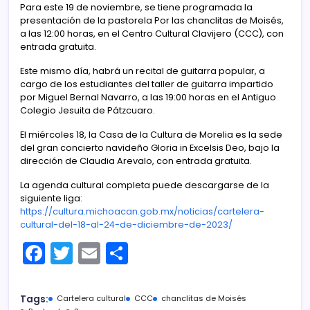
Para este 19 de noviembre, se tiene programada la
presentación de la pastorela Por las chanclitas de Moisés,
a las 12:00 horas, en el Centro Cultural Clavijero (CCC), con
entrada gratuita.
Este mismo día, habrá un recital de guitarra popular, a
cargo de los estudiantes del taller de guitarra impartido
por Miguel Bernal Navarro, a las 19:00 horas en el Antiguo
Colegio Jesuita de Pátzcuaro.
El miércoles 18, la Casa de la Cultura de Morelia es la sede
del gran concierto navideño Gloria in Excelsis Deo, bajo la
dirección de Claudia Arevalo, con entrada gratuita.
La agenda cultural completa puede descargarse de la
siguiente liga:
https://cultura.michoacan.gob.mx/noticias/cartelera-
cultural-del-18-al-24-de-diciembre-de-2023/
F
T
E
C
a
w
m
o
c
itt
ai
m
Tags:
Cartelera cultural
CCC
chanclitas de Moisés