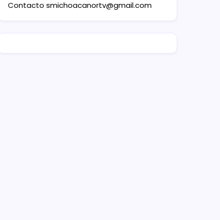
Contacto
smichoacanortv@gmail.com