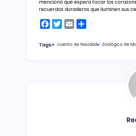
mencionó que espera tocar los corazones 
recuerdos duraderos que iluminen sus ce
F
T
E
C
a
w
m
o
c
itt
ai
m
Tags:
cuento de Navidad
Zoológico de Mo
e
er
l
p
b
ar
o
tir
o
k
Re