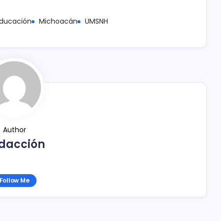
ducación
Michoacán
UMSNH
Author
dacción
Follow Me