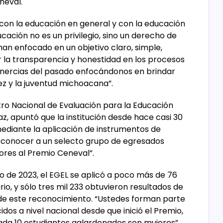
neval.
con la educación en general y con la educación
ducación no es un privilegio, sino un derecho de
han enfocado en un objetivo claro, simple,
r la transparencia y honestidad en los procesos
inercias del pasado enfocándonos en brindar
ez y la juventud michoacana”.
ntro Nacional de Evaluación para la Educación
íaz, apuntó que la institución desde hace casi 30
mediante la aplicación de instrumentos de
 reconocer a un selecto grupo de egresados
res al Premio Ceneval”.
io de 2023, el EGEL se aplicó a poco más de 76
io, y sólo tres mil 233 obtuvieron resultados de
de este reconocimiento. “Ustedes forman parte
idos a nivel nacional desde que inició el Premio,
cada 10 estudiantes galardonados son mujeres”.