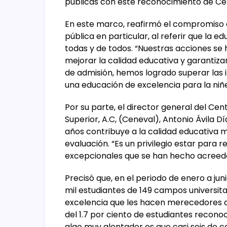
públicas con este reconocimiento de Ce
En este marco, reafirmó el compromiso 
pública en particular, al referir que la e
todas y de todos. “Nuestras acciones se 
mejorar la calidad educativa y garantiza
de admisión, hemos logrado superar las 
una educación de excelencia para la niñ
Por su parte, el director general del Ce
Superior, A.C, (Ceneval), Antonio Ávila D
años contribuye a la calidad educativa 
evaluación. “Es un privilegio estar para
excepcionales que se han hecho acreedo
Precisó que, en el periodo de enero a jun
mil estudiantes de 149 campos universitar
excelencia que les hacen merecedores 
del 1.7 por ciento de estudiantes reconoc
algo muy alentador es que casi seis de 