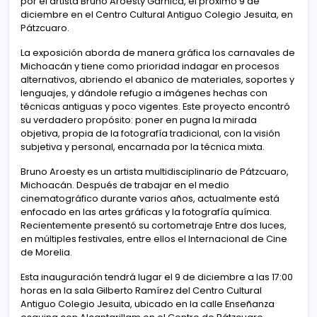
por el artista Bruno Aroesty Garnica, el próximo 9 de
diciembre en el Centro Cultural Antiguo Colegio Jesuita, en
Pátzcuaro.
La exposición aborda de manera gráfica los carnavales de
Michoacán y tiene como prioridad indagar en procesos
alternativos, abriendo el abanico de materiales, soportes y
lenguajes, y dándole refugio a imágenes hechas con
técnicas antiguas y poco vigentes. Este proyecto encontró
su verdadero propósito: poner en pugna la mirada
objetiva, propia de la fotografía tradicional, con la visión
subjetiva y personal, encarnada por la técnica mixta.
Bruno Aroesty es un artista multidisciplinario de Pátzcuaro,
Michoacán. Después de trabajar en el medio
cinematográfico durante varios años, actualmente está
enfocado en las artes gráficas y la fotografía química.
Recientemente presentó su cortometraje Entre dos luces,
en múltiples festivales, entre ellos el Internacional de Cine
de Morelia.
Esta inauguración tendrá lugar el 9 de diciembre a las 17:00
horas en la sala Gilberto Ramírez del Centro Cultural
Antiguo Colegio Jesuita, ubicado en la calle Enseñanza