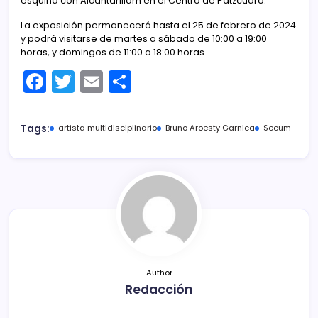
esquina con Alcantarillam en el Centro de Pátzcuaro.
La exposición permanecerá hasta el 25 de febrero de 2024
y podrá visitarse de martes a sábado de 10:00 a 19:00
horas, y domingos de 11:00 a 18:00 horas.
F
T
E
C
a
w
m
o
c
itt
ai
m
Tags:
artista multidisciplinario
Bruno Aroesty Garnica
Secum
e
er
l
p
b
ar
o
tir
o
k
Author
Redacción