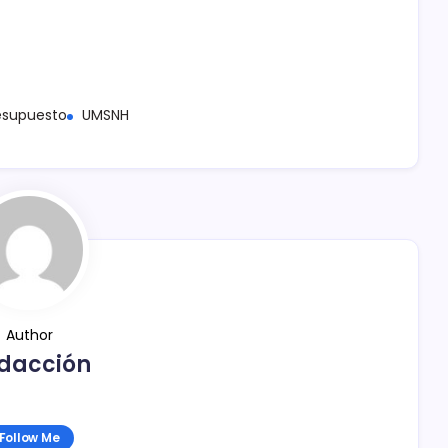
esupuesto
UMSNH
Author
dacción
Follow Me