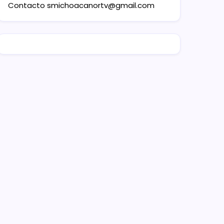
Contacto
smichoacanortv@gmail.com