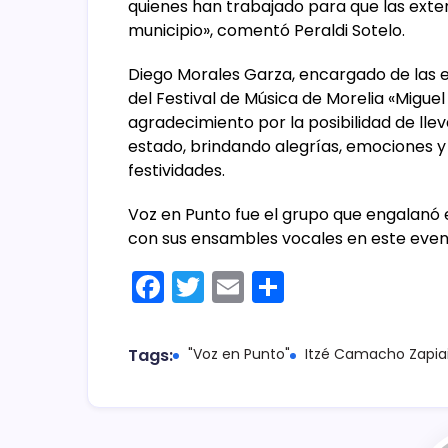
quienes han trabajado para que las exten
municipio», comentó Peraldi Sotelo.
Diego Morales Garza, encargado de las e
del Festival de Música de Morelia «Migue
agradecimiento por la posibilidad de llev
estado, brindando alegrías, emociones y
festividades.
Voz en Punto fue el grupo que engalanó
con sus ensambles vocales en este event
F
T
E
C
a
w
m
o
c
itt
ai
m
Tags:
"Voz en Punto"
Itzé Camacho Zapia
e
er
l
p
b
ar
o
tir