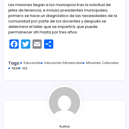
Las misiones llegan a los municipios tras la solicitud de
jefes de tenencia, e incluso presidentes municipales;
primero se hace un diagnóstico de las necesidades de la
comunidad por parte de los docentes y después se
determina el taller que se impartirá, que puede
permanecer ahí hasta por tres años.
F
T
E
C
a
w
m
o
c
itt
ai
m
Tags:
Educación
Educación Extraescolar
Misiones Culturales
e
er
l
p
NEM
SEE
b
ar
o
tir
o
k
Author