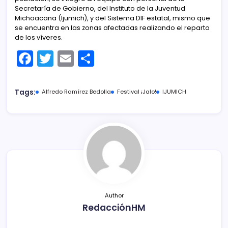
Secretaría de Gobierno, del Instituto de la Juventud
Michoacana (Ijumich), y del Sistema DIF estatal, mismo que
se encuentra en las zonas afectadas realizando el reparto
de los víveres.
F
T
E
C
a
w
m
o
c
itt
ai
m
Tags:
Alfredo Ramírez Bedolla
Festival ¡Jalo!
IJUMICH
e
er
l
p
b
ar
o
tir
o
k
Author
RedacciónHM