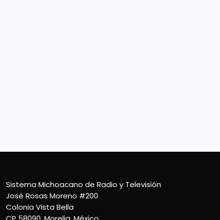
Sistema Michoacano de Radio y Televisión
José Rosas Moreno #200
Colonia Vista Bella
CP 58090, Morelia, México
Teléfono (01) 4431136900
Contacto
smichoacanortv@gmail.com
Sistema Michoacano de Radio y Televisión
José Rosas Moreno #200
Colonia Vista Bella
CP 58090, Morelia, México