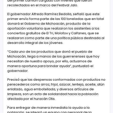
del primer camión cargado con víveres que fueron
recolectados en el marco del Festival Jalo.
El gobernador Alfredo Ramírez Bedolla, señaló que este
primer envío forma parte de las 100 toneladas que en total
donará el Gobierno de Michoacán, producto de la
aportación voluntaria que realizaron los asistentes a los
conciertos gratuitos de El Tri, Molotov y Caifanes, que se
realizaron como parte de una política pública destinada al
desarrollo integral de los jóvenes.
“Cada uno de los productos que donó el pueblo de
Michoacán, llega a manos de los guerrerenses que hoy
necesitan de nuestro apoyo, por ello, actuamos de
manera oportuna para brindar ayuda”, puntualizó el
gobernador.
Precisó que las despensas conformadas con productos no
perecederos como arroz, frijol, azúcar, lenteja, aceite, atún
enlatado, agua embotellada, y diversos artículos de
limpieza, son un acto de solidaridad hacia la población
afectada por el huracán Otis.
Para entregar de manera inmediata la ayuda a la
población, se integró un equipo con personal de la