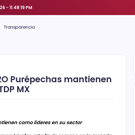
026
-
11:48:20 PM
Transparencia
H2O Purépechas mantienen
 TDP MX
ienen como líderes en su sector