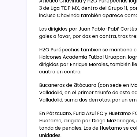
Atlético Chavinda y H2O Purépechas logr
3 de Liga TDP MX, dentro del Grupo 11, p
incluso Chavinda también aparece como l
Los dirigidos por Juan Pablo ‘Pabi’ Cortés
goles a favor, por dos en contra, tras tre
H2O Purépechas también se mantiene co
Halcones Academia Futbol Uruapan, lograr
dirigidos por Enrique Morales, también l
cuatro en contra.
Bucaneros de Zitácuaro (con sede en Mar
Valladolid, en el primer triunfo de este 
Valladolid, suma dos derrotas, por un em
En Pátzcuaro, Furia Azul FC y Huetamo F
Huetamo, dirigido por Diego Mazariegos, 
tanda de penales. Los de Huetamo se col
unidades.