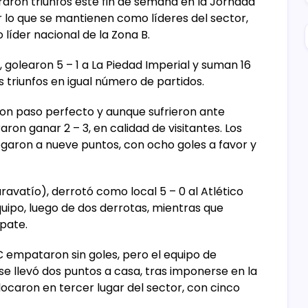
aron triunfos este fin de semana en la Jornada
or lo que se mantienen como líderes del sector,
íder nacional de la Zona B.
, golearon 5 – 1 a La Piedad Imperial y suman 16
s triunfos en igual número de partidos.
n paso perfecto y aunque sufrieron ante
on ganar 2 – 3, en calidad de visitantes. Los
legaron a nueve puntos, con ocho goles a favor y
avatío), derrotó como local 5 – 0 al Atlético
equipo, luego de dos derrotas, mientras que
pate.
C empataron sin goles, pero el equipo de
se llevó dos puntos a casa, tras imponerse en la
ocaron en tercer lugar del sector, con cinco