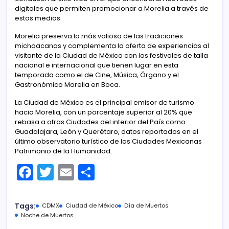
digitales que permiten promocionar a Morelia a través de
estos medios.
Morelia preserva lo más valioso de las tradiciones
michoacanas y complementa la oferta de experiencias al
visitante de la Ciudad de México con los festivales de talla
nacional e internacional que tienen lugar en esta
temporada como el de Cine, Música, Órgano y el
Gastronómico Morelia en Boca.
La Ciudad de México es el principal emisor de turismo
hacia Morelia, con un porcentaje superior al 20% que
rebasa a otras Ciudades del interior del País como
Guadalajara, León y Querétaro, datos reportados en el
último observatorio turístico de las Ciudades Mexicanas
Patrimonio de la Humanidad.
F
T
E
C
a
w
m
o
c
itt
ai
m
Tags:
CDMX
Ciudad de México
Día de Muertos
e
er
l
p
Noche de Muertos