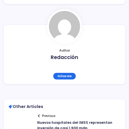
b
ar
o
tir
o
k
Author
Redacción
Follow Me
Other Articles
Previous
Nuevos hospitales del IMSS representan
inversión de casi 1,900 mdp