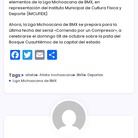
elementos de la Liga Michoacana de BMX, en
representación del Instituto Municipal de Cultura Física y
Deporte (IMCUFIDE).
Ahora, la Liga Michoacana de BMX se prepara para la
última fecha del serial «Corriendo por un Compresor», a
celebrarse el domingo 08 de octubre sobre la pista del
Bosque Cuauhtémoc de la capital del estado.
F
T
E
C
a
w
m
o
c
itt
ai
m
Tags:
atleta
Atleta michoacano
BMX
Deportes
e
er
l
p
Liga Michoacana de BMX
b
ar
o
tir
o
k