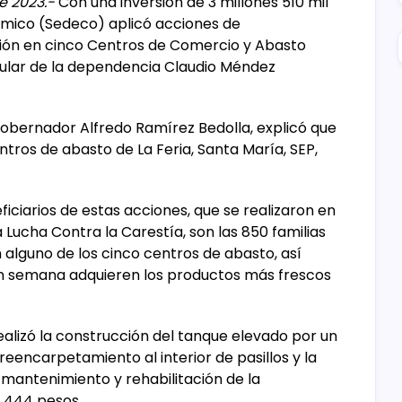
e 2023.-
Con una inversión de 3 millones 510 mil
ómico (Sedeco) aplicó acciones de
ación en cinco Centros de Comercio y Abasto
itular de la dependencia Claudio Méndez
obernador Alfredo Ramírez Bedolla, explicó que
ntros de abasto de La Feria, Santa María, SEP,
ciarios de estas acciones, que se realizaron en
 Lucha Contra la Carestía, son las 850 familias
alguno de los cinco centros de abasto, así
n semana adquieren los productos más frescos
realizó la construcción del tanque elevado por un
reencarpetamiento al interior de pasillos y la
 mantenimiento y rehabilitación de la
l 444 pesos.