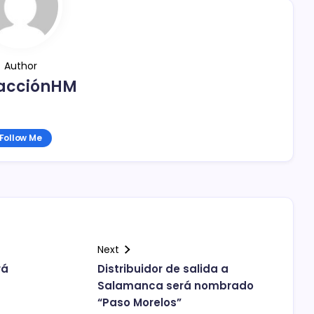
Author
acciónHM
Follow Me
Next
rá
Distribuidor de salida a
Salamanca será nombrado
“Paso Morelos”