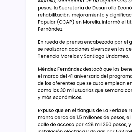
Morelia, Michoacán, 25 de septiembre d
pesos, la Secretaría de Desarrollo Econ
rehabilitación, mejoramiento y dignific
Popular (CCAP) en Morelia, informó el t
Fernández.
En rueda de prensa encabezada por el g
se realizaron acciones diversas en los ce
Tenencia Morelos y Santiago Undameo.
Méndez Fernández destacó que los benefi
el marco del 41 aniversario del programa
de los oferentes que se auto emplean en 
como los 30 mil usuarios que semana co
y más económicos.
Expuso que en el tianguis de La Feria se 
monto cerca de 1.5 millones de pesos, el 
calle de acceso por 428 mil 250 pesos, y
instalación eléctrica y de gas por 533 mi