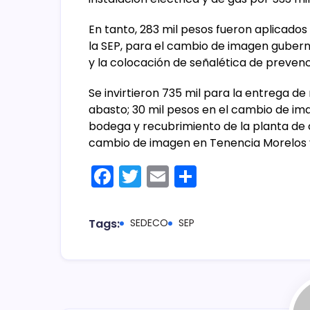
En tanto, 283 mil pesos fueron aplicado
la SEP, para el cambio de imagen gubern
y la colocación de señalética de preven
Se invirtieron 735 mil para la entrega de
abasto; 30 mil pesos en el cambio de ima
bodega y recubrimiento de la planta de 
cambio de imagen en Tenencia Morelos
F
T
E
C
a
w
m
o
c
itt
ai
m
Tags:
SEDECO
SEP
e
er
l
p
b
ar
o
tir
o