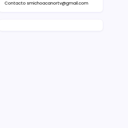
Contacto
smichoacanortv@gmail.com