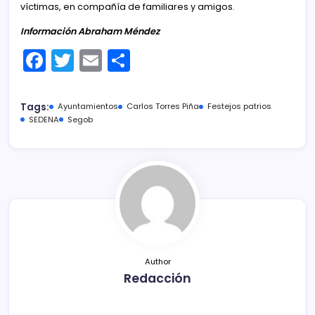
víctimas, en compañía de familiares y amigos.
Información Abraham Méndez
F
T
E
C
a
w
m
o
c
itt
ai
m
Tags:
Ayuntamientos
Carlos Torres Piña
Festejos patrios
e
er
l
p
SEDENA
Segob
b
ar
o
tir
o
k
Author
Redacción