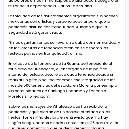
de Dolores en los 113 municipios de Michoacán, aseguró el
titular de la dependencia, Carlos Torres Piña.
La totalidad de los ayuntamientos organizaron sus noches
mexicanas con artistas y verbena popular para que la
población disfrute con tranquilidad. Aunado a que la
seguridad está garantizada.
“En los ayuntamientos se llevarán a cabo con normalidad, y
en las jefaturas de tenencias también se esperan los
festejos patrios en tranquilidad”, afirmó.
En el caso de la tenencia de La Ruana, perteneciente al
municipio de Buenavista, el encargado de la política
interna del estado, detalló que cada tenencia decide si
realizar un grito o no, “no tenemos esa integración de las
más de 500 tenencias del estado, en Morelia por ejemplo
las comunidades de Santiago Undameo y Tenencia
Morelos sí lo realizan”.
Sobre los mensajes de Whatsapp que ha recibido la
población y que alertan de un posible atentado en las
fiestas, Torres Piña declaró en entrevista que “no hay
ningún riesgo, hemos estado atentos en el C5 para revisar
cualquier comentario que pudiera generar alguna