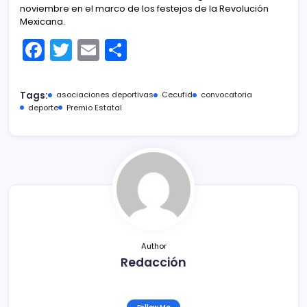
noviembre en el marco de los festejos de la Revolución
Mexicana.
F
T
E
C
a
w
m
o
c
itt
ai
m
Tags:
asociaciones deportivas
Cecufid
convocatoria
e
er
l
p
deporte
Premio Estatal
b
ar
o
tir
o
k
Author
Redacción