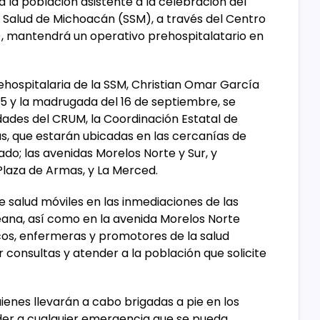
 la población asistente a la celebración del
e Salud de Michoacán (SSM), a través del Centro
 mantendrá un operativo prehospitalatario en
ehospitalaria de la SSM, Christian Omar García
15 y la madrugada del 16 de septiembre, se
dades del CRUM, la Coordinación Estatal de
as, que estarán ubicadas en las cercanías de
do; las avenidas Morelos Norte y Sur, y
 Plaza de Armas, y La Merced.
 salud móviles en las inmediaciones de las
eana, así como en la avenida Morelos Norte
os, enfermeras y promotores de la salud
consultas y atender a la población que solicite
ienes llevarán a cabo brigadas a pie en los
er a cualquier emergencia que se pueda