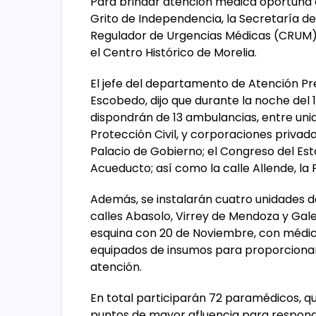
Para brindar atención médica oportuna a
Grito de Independencia, la Secretaría d
Regulador de Urgencias Médicas (CRUM),
el Centro Histórico de Morelia.
El jefe del departamento de Atención Pr
Escobedo, dijo que durante la noche del 
dispondrán de 13 ambulancias, entre uni
Protección Civil, y corporaciones privad
Palacio de Gobierno; el Congreso del Esta
Acueducto; así como la calle Allende, la
Además, se instalarán cuatro unidades de
calles Abasolo, Virrey de Mendoza y Gal
esquina con 20 de Noviembre, con médic
equipados de insumos para proporcionar 
atención.
En total participarán 72 paramédicos, qu
puntos de mayor afluencia para respond