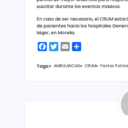
suscitar durante los eventos masivos.
En caso de ser necesario, el CRUM estar
de pacientes hacia los hospitales General
Mujer, en Morelia.
F
T
E
C
a
w
m
o
c
itt
ai
m
Tags:
AMBULANCIAS
CRUM
Fiestas Patria
e
er
l
p
b
ar
o
tir
o
k