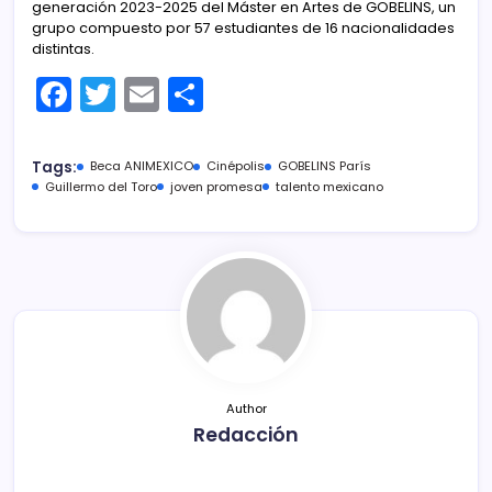
generación 2023-2025 del Máster en Artes de GOBELINS, un
grupo compuesto por 57 estudiantes de 16 nacionalidades
distintas.
F
T
E
C
a
w
m
o
c
itt
ai
m
Tags:
Beca ANIMEXICO
Cinépolis
GOBELINS París
e
er
l
p
Guillermo del Toro
joven promesa
talento mexicano
b
ar
o
tir
o
k
Author
Redacción