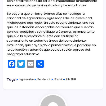
con acreditaciones de calidad, impactando directamente
en el desarrollo profesional de las y los estudiantes.
Se espera que en los próximos días se notifique la
cantidad de egresadas y egresados de la Universidad
Michoacana que recibirán este reconocimiento, una vez
que las instancias encargadas corroboren que cuentan
con los requisitos y se notifique a Ceneval; es importante
que el o la sustentante cuente con calificación
sobresaliente en todas las áreas del conocimiento
evaluadas, que haya sido la primera vez que participe en
la aplicación y además que sea de recién egreso del
programa educativo.
F
T
E
C
a
w
m
o
c
itt
ai
m
Tags:
egresadas
Excelencia
Premio
UMSNH
e
er
l
p
b
ar
o
tir