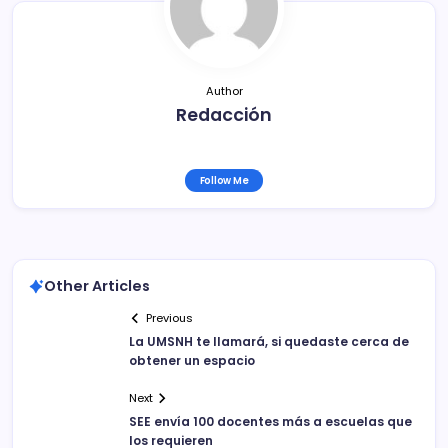
o
k
Author
Redacción
Follow Me
Other Articles
Previous
La UMSNH te llamará, si quedaste cerca de
obtener un espacio
Next
SEE envía 100 docentes más a escuelas que
los requieren