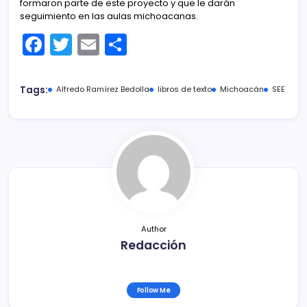
formaron parte de este proyecto y que le darán
seguimiento en las aulas michoacanas.
F
T
E
C
a
w
m
o
c
itt
ai
m
Tags:
Alfredo Ramírez Bedolla
libros de texto
Michoacán
SEE
e
er
l
p
b
ar
o
tir
o
k
Author
Redacción
Follow Me