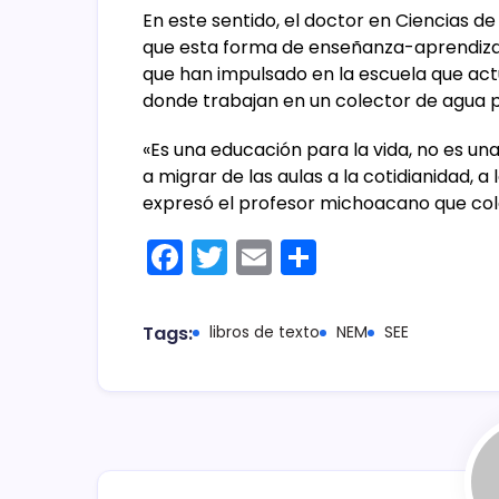
En este sentido, el doctor en Ciencias d
que esta forma de enseñanza-aprendizaj
que han impulsado en la escuela que actu
donde trabajan en un colector de agua pl
«Es una educación para la vida, no es u
a migrar de las aulas a la cotidianidad, a 
expresó el profesor michoacano que colab
F
T
E
C
a
w
m
o
c
itt
ai
m
Tags:
libros de texto
NEM
SEE
e
er
l
p
b
ar
o
tir
o