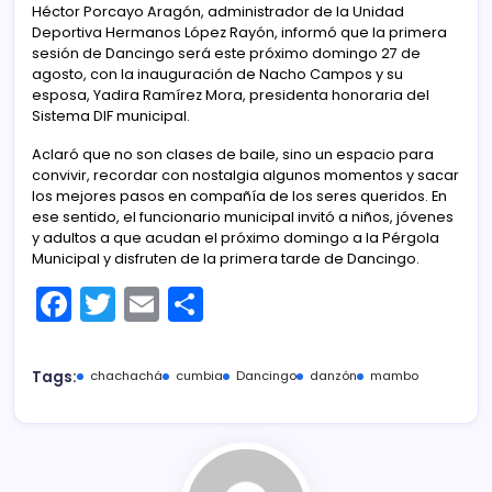
Héctor Porcayo Aragón, administrador de la Unidad
Deportiva Hermanos López Rayón, informó que la primera
sesión de Dancingo será este próximo domingo 27 de
agosto, con la inauguración de Nacho Campos y su
esposa, Yadira Ramírez Mora, presidenta honoraria del
Sistema DIF municipal.
Aclaró que no son clases de baile, sino un espacio para
convivir, recordar con nostalgia algunos momentos y sacar
los mejores pasos en compañía de los seres queridos. En
ese sentido, el funcionario municipal invitó a niños, jóvenes
y adultos a que acudan el próximo domingo a la Pérgola
Municipal y disfruten de la primera tarde de Dancingo.
F
T
E
C
a
w
m
o
c
itt
ai
m
Tags:
chachachá
cumbia
Dancingo
danzón
mambo
e
er
l
p
b
ar
o
tir