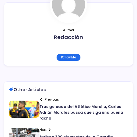
o
k
Author
Redacción
Follow Me
Other Articles
Previous
Tras goleada del Atlético Morelia, Carlos
Adrián Morales busca que siga una buena
racha
Next
Arriban 300 elementos de la Guardia