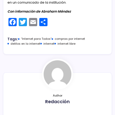
en un comunicado de la institución.
Con información de Abraham Méndez
F
T
E
C
a
w
m
o
c
itt
ai
m
Tags:
“Internet para Todos”
compras por internet
e
er
l
p
delitos en la internet
internet
internet libre
b
ar
o
tir
o
k
Author
Redacción