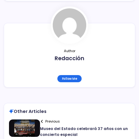
b
ar
o
tir
o
k
Author
Redacción
Follow Me
Other Articles
Previous
Museo del Estado celebrará 37 años con un
concierto especial