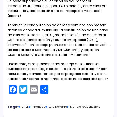
un paso superior vehicular en Villas del Pedregal;
infraestructura educativa para 49 planteles, entre ellos el
Instituto de Capacitación para el Trabajo de Michoacán
(Icatmi).
También la rehabilitación de calles y caminos con mezcla
asfáltica donada al municipio, la construcción de una casa
de asistencia social del DIF, modernización de accesos al
Centro de Rehabilitación y Educación Especial (CREE),
intervención en los bajo puentes de los distribuidores viales
de las salidas a Salamanca y Mil Cumbres, y obras en
Ciudad Salud y la Casona del Teatro Matamoros.
Finalmente, el responsable del manejo de las finanzas
públicas en el estado, expuso que se trata de trabajar con
resultados y transparencia por el progreso estatal y de sus
habitantes,» como lo hacemos desde hace casi dos años».
F
T
E
C
a
w
m
o
c
itt
ai
m
Tags:
CREE
Finanzas
Luis Navarro
Manejo responsable
e
er
l
p