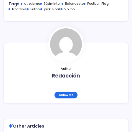
c
itt
ai
m
Tags:
atletismo
Bádminton
Baloncesto
Football Flag
e
er
l
p
frontenis
Fútbol
pickle ball
Volibol
b
ar
o
tir
o
k
Author
Redacción
Follow Me
Other Articles