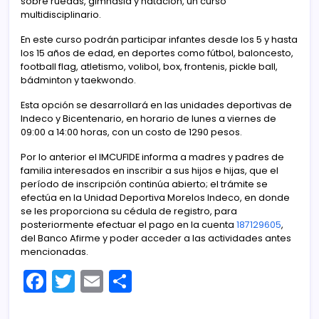
sobre ruedas, gimnasia y natación, un curso
multidisciplinario.
En este curso podrán participar infantes desde los 5 y hasta
los 15 años de edad, en deportes como fútbol, baloncesto,
football flag, atletismo, volibol, box, frontenis, pickle ball,
bádminton y taekwondo.
Esta opción se desarrollará en las unidades deportivas de
Indeco y Bicentenario, en horario de lunes a viernes de
09:00 a 14:00 horas, con un costo de 1290 pesos.
Por lo anterior el IMCUFIDE informa a madres y padres de
familia interesados en inscribir a sus hijos e hijas, que el
período de inscripción continúa abierto; el trámite se
efectúa en la Unidad Deportiva Morelos Indeco, en donde
se les proporciona su cédula de registro, para
posteriormente efectuar el pago en la cuenta
187129605
,
del Banco Afirme y poder acceder a las actividades antes
mencionadas.
F
T
E
C
a
w
m
o