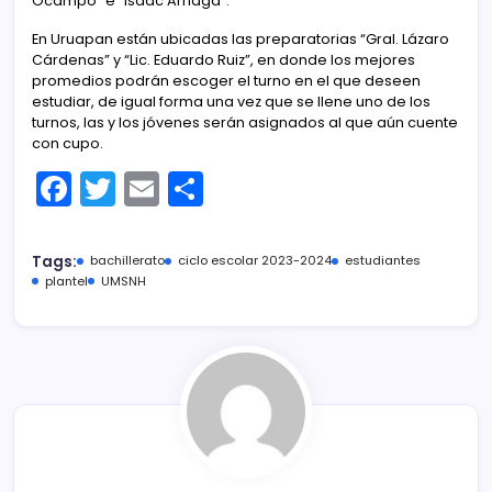
Ocampo” e “Isaac Arriaga”.
En Uruapan están ubicadas las preparatorias “Gral. Lázaro
Cárdenas” y “Lic. Eduardo Ruiz”, en donde los mejores
promedios podrán escoger el turno en el que deseen
estudiar, de igual forma una vez que se llene uno de los
turnos, las y los jóvenes serán asignados al que aún cuente
con cupo.
F
T
E
C
a
w
m
o
c
itt
ai
m
Tags:
bachillerato
ciclo escolar 2023-2024
estudiantes
e
er
l
p
plantel
UMSNH
b
ar
o
tir
o
k