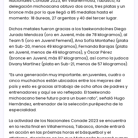
Nacionales Conade 2023, en Villahermosa, Tabasco, la
delegación michoacana obtuvo dos oros, tres platas y un
bronce más por lo que llegó a 85 medallas hasta el
momento: 18 áureas, 27 argentas y 40 del tercer lugar.
Dichos metales fueron gracias a los taekwondoínes Diego
Jurado Mendoza (oro en Juvenil, más de 78 kilogramos), al
Team 5 (oro en Juvenil Femenil), Ana Sofía Montañez (plata
en Sub-20, menos 49 kilogramos), Fernanda Barajas (plata
en Juvenil, menos de 49 kilogramos), y Óscar Pérez
(bronce en Juvenil, más 87 kilogramos), así como la judoca
Divany Martínez (plata en Sub-21, menos de 57 kilogramos).
“Es una generación muy importante; en juveniles, cuatro o
cinco muchachos están ubicados entre los mejores del
país y esto es gracias al trabajo de ocho años de padres y
entrenadores y aquí se vio reflejado. El taekwondo
michoacano tiene futuro para un buen rato”, señaló Hugo
Hernández, entrenador de la selección purépecha de la
especialidad.
La actividad de los Nacionales Conade 2023 se encuentra
en la recta final en Villahermosa, Tabasco, donde entrará
en acción en las próximas horas el básquetbol y el