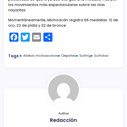
los movimientos más espectaculares sobre las olas
nayaritas.
Momentáneamente, Michoacán registra 66 medallas: 12 de
oro, 22 de plata y 32 de bronce.
F
T
E
C
a
w
m
o
c
itt
ai
m
Tags:
Atletas michoacanos
Deportes
Surfing
Surfistas
e
er
l
p
b
ar
o
tir
o
k
Author
Redacción