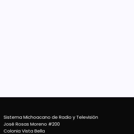
Sistema Michoacano de Radio y Televisión
José Rosas Moreno #200
Colonia Vista Bella
CP 58090, Morelia, México
Teléfono (01) 4431136900
Contacto
smichoacanortv@gmail.com
Sistema Michoacano de Radio y Televisión
José Rosas Moreno #200
Colonia Vista Bella