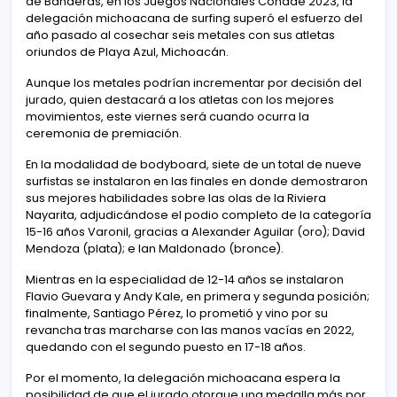
de Banderas, en los Juegos Nacionales Conade 2023, la
delegación michoacana de surfing superó el esfuerzo del
año pasado al cosechar seis metales con sus atletas
oriundos de Playa Azul, Michoacán.
Aunque los metales podrían incrementar por decisión del
jurado, quien destacará a los atletas con los mejores
movimientos, este viernes será cuando ocurra la
ceremonia de premiación.
En la modalidad de bodyboard, siete de un total de nueve
surfistas se instalaron en las finales en donde demostraron
sus mejores habilidades sobre las olas de la Riviera
Nayarita, adjudicándose el podio completo de la categoría
15-16 años Varonil, gracias a Alexander Aguilar (oro); David
Mendoza (plata); e Ian Maldonado (bronce).
Mientras en la especialidad de 12-14 años se instalaron
Flavio Guevara y Andy Kale, en primera y segunda posición;
finalmente, Santiago Pérez, lo prometió y vino por su
revancha tras marcharse con las manos vacías en 2022,
quedando con el segundo puesto en 17-18 años.
Por el momento, la delegación michoacana espera la
posibilidad de que el jurado otorgue una medalla más por