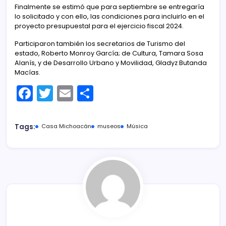
Finalmente se estimó que para septiembre se entregaría
lo solicitado y con ello, las condiciones para incluirlo en el
proyecto presupuestal para el ejercicio fiscal 2024.
Participaron también los secretarios de Turismo del
estado, Roberto Monroy García; de Cultura, Tamara Sosa
Alanís, y de Desarrollo Urbano y Movilidad, Gladyz Butanda
Macías.
F
T
E
C
a
w
m
o
c
itt
ai
m
Tags:
Casa Michoacán
museos
Música
e
er
l
p
b
ar
o
tir
o
k