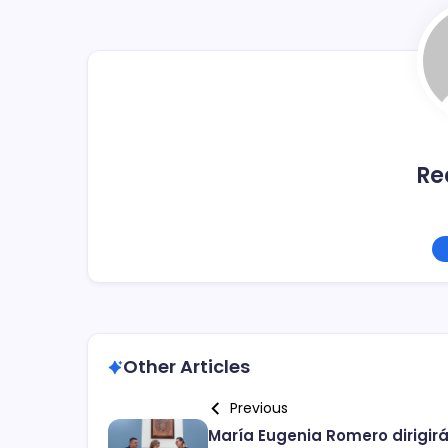
o
tir
o
k
Re
Other Articles
Previous
María Eugenia Romero dirigir