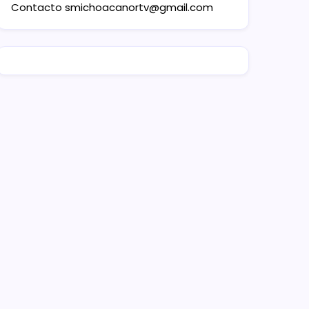
Contacto
smichoacanortv@gmail.com