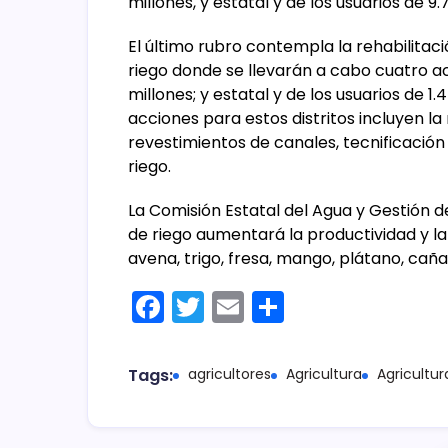
millones, y estatal y de los usuarios de 9
El último rubro contempla la rehabilitaci
riego donde se llevarán a cabo cuatro a
millones; y estatal y de los usuarios de 1
acciones para estos distritos incluyen l
revestimientos de canales, tecnificació
riego.
La Comisión Estatal del Agua y Gestión d
de riego aumentará la productividad y l
avena, trigo, fresa, mango, plátano, caña
F
T
E
C
a
w
m
o
c
itt
ai
m
Tags:
agricultores
Agricultura
Agricultu
e
er
l
p
b
ar