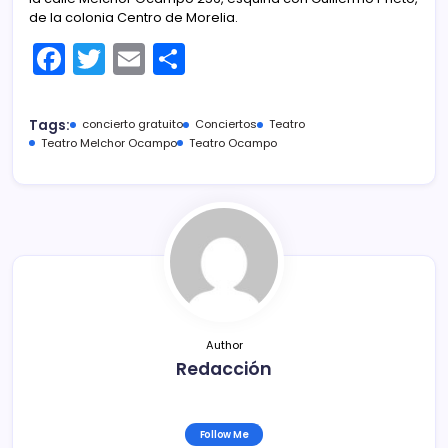
de la colonia Centro de Morelia.
F
T
E
C
a
w
m
o
c
itt
ai
m
Tags:
concierto gratuito
Conciertos
Teatro
e
er
l
p
Teatro Melchor Ocampo
Teatro Ocampo
b
ar
o
tir
o
k
Author
Redacción
Follow Me