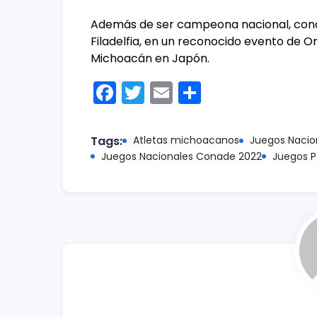
Además de ser campeona nacional, conq
Filadelfia, en un reconocido evento de O
Michoacán en Japón.
F
T
E
C
a
w
m
o
c
itt
ai
m
Tags:
Atletas michoacanos
Juegos Nacio
e
er
l
p
Juegos Nacionales Conade 2022
Juegos P
b
ar
o
tir
o
k