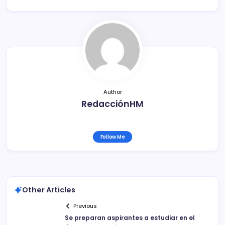
e
er
l
p
b
ar
o
tir
o
k
Author
RedacciónHM
Follow Me
Other Articles
Previous
Se preparan aspirantes a estudiar en el