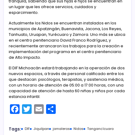
tranquila, sabiendo que sus hijas e hijos se encuentran en
un lugar que les ofrece servicios, cuidados y
esparcimiento.
Actualmente los Nidos se encuentran instalados en los
municipios de Apatzingán, Buenavista, Jacona, Los Reyes,
Tanhuato, Uruapan, Yurécuaro y Zamora. Uno más se ubica
en el centro penitenciario David Franco Rodríguez, y
recientemente arrancaron los trabajos para la creación e
implementación del programa en el centro penitenciario
de Alto Impacto.
El DIF Michoacán estará trabajando en la operación de dos
nuevos espacios, a través de personal calificado entre los
que destacan: psicólogos, terapistas, y asistencia médica,
con un horario de atención de 05:00 a 17:00 horas, con una
capacidad de atención de hasta 60 niñas y niños por cada
estancia infantil.
F
T
E
C
a
w
m
o
c
itt
ai
m
Tags:
DIF
Jiquilpan
jornaleros
Nidos
Tangancícuaro