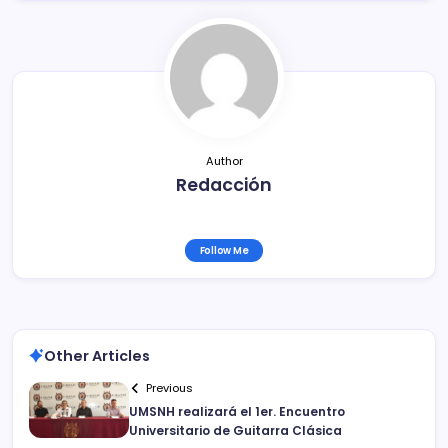
b
ar
o
tir
o
k
Author
Redacción
Follow Me
Other Articles
Previous
UMSNH realizará el 1er. Encuentro
Universitario de Guitarra Clásica