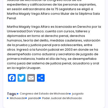
expedientes y calificaciones de las personas aspirantes,
en sesión extraordinaria de la 75 Legislatura se eligió a
Martha Magaly Vega Alfaro como titular de la Séptima Sala
Penal.
Martha Magaly Vega Alfaro es licenciada en Derecho por la
Universidad Don Vasco; cuenta con cursos, talleres y
diplomados en torno al derecho penal, derechos
humanos, teoría del delito, medidas cautelares, valoración
de la prueba y justicia penal para adolescentes, entre
otros. Ingresó a la función judicial en 2003 en donde se ha
desempeñado como actuaria y secretaria de juzgado de
primera instancia; hasta el día de hoy, se desempeñaba
como jueza del sistema de justicia penal, acusatorio y oral
en la región Uruapan.
F
T
E
C
a
w
m
o
c
itt
ai
m
Tags:
Congreso del Estado de Michoacán
juzgado
e
er
l
p
Michoacán
paridad
Poder Judicial de Michoacán