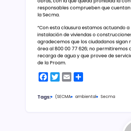
obras, con la que queda prohibida la con
responsables comprueben que cuentan c
la Secma.
“Con esta clausura estamos actuando a t
instalación de viviendas o construccione
agradecemos que los ciudadanos sigan r
área al 800 00 77 626; no permitiremos q
recarga de agua y que provee de servicios
de la Proam.
F
T
E
C
a
w
m
o
c
itt
ai
m
Tags:
(SECMA
ambiental
Secma
e
er
l
p
b
ar
o
tir