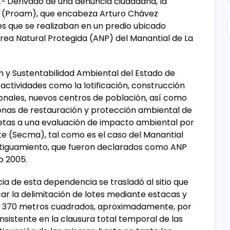
.-
Derivado de una denuncia ciudadana, la
e (Proam), que encabeza Arturo Chávez
es que se realizaban en un predio ubicado
ea Natural Protegida (ANP) del Manantial de La
n y Sustentabilidad Ambiental del Estado de
 actividades como la lotificación, construcción
onales, nuevos centros de población, así como
onas de restauración y protección ambiental de
sujetas a una evaluación de impacto ambiental por
e (Secma), tal como es el caso del Manantial
rtiguamiento, que fueron declarados como ANP
o 2005.
ncia de esta dependencia se trasladó al sitio que
car la delimitación de lotes mediante estacas y
 de 370 metros cuadrados, aproximadamente, por
sistente en la clausura total temporal de las