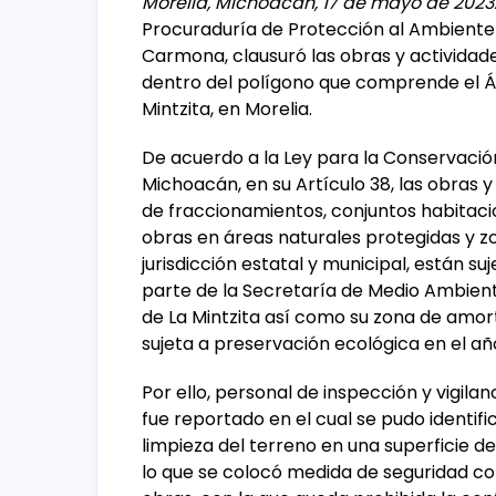
Morelia, Michoacán, 17 de mayo de 2023
Procuraduría de Protección al Ambient
Carmona, clausuró las obras y actividad
dentro del polígono que comprende el Ár
Mintzita, en Morelia.
De acuerdo a la Ley para la Conservació
Michoacán, en su Artículo 38, las obras y
de fraccionamientos, conjuntos habitaci
obras en áreas naturales protegidas y z
jurisdicción estatal y municipal, están 
parte de la Secretaría de Medio Ambient
de La Mintzita así como su zona de amo
sujeta a preservación ecológica en el añ
Por ello, personal de inspección y vigila
fue reportado en el cual se pudo identifi
limpieza del terreno en una superficie
lo que se colocó medida de seguridad con