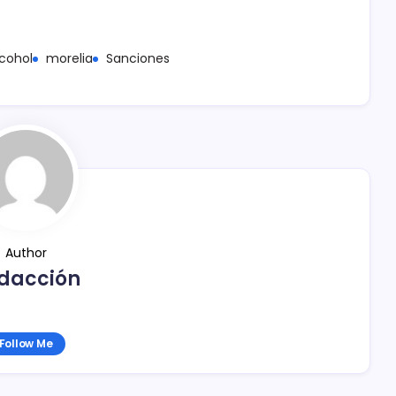
cohol
morelia
Sanciones
Author
dacción
Follow Me