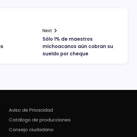
Next
Sólo 1% de maestros
as
michoacanos aún cobran su
sueldo por cheque
Aviso de Privacidad
Catálogo de producciones
Consejo ciudadano