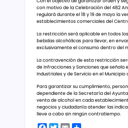
Con el objetivo de garantizar orden y se
con motivo de la Celebración del 482 Ani
regulará durante el 18 y 19 de mayo la v
establecimientos comerciales del Centro
La restricción será aplicable en todos 
bebidas alcohólicas para llevar, en envas
exclusivamente el consumo dentro del m
La contravención de esta restricción s
de Infracciones y Sanciones que señala 
Industriales y de Servicio en el Municipio 
Para garantizar su cumplimiento, personal
dependiente de la Secretaría del Ayunt
venta de alcohol en cada establecimiento
negocios y ciudadanía atender las indic
lleve a cabo sin ningún contratiempo.
F
T
E
C