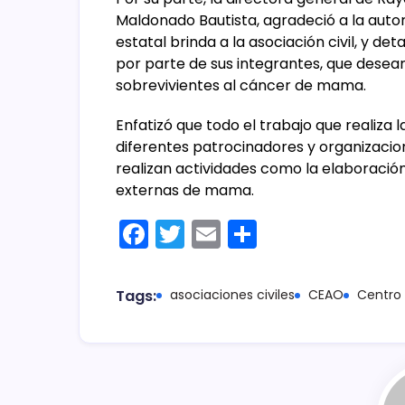
Maldonado Bautista, agradeció a la auto
estatal brinda a la asociación civil, y d
por parte de sus integrantes, que desea
sobrevivientes al cáncer de mama.
Enfatizó que todo el trabajo que realiza
diferentes patrocinadores y organizacio
realizan actividades como la elaboració
externas de mama.
F
T
E
C
a
w
m
o
c
itt
ai
m
Tags:
asociaciones civiles
CEAO
Centro 
e
er
l
p
b
ar
o
tir