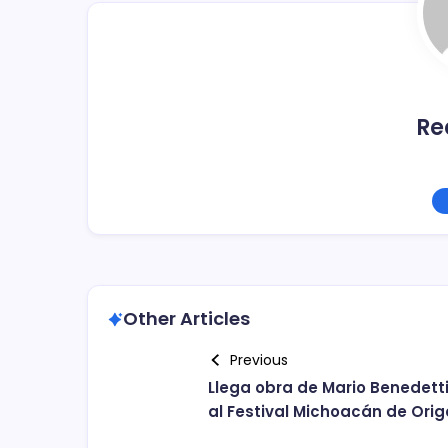
o
k
Re
Other Articles
Previous
Llega obra de Mario Benedett
al Festival Michoacán de Ori