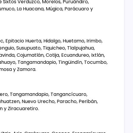
 Sixtos Verduzco, Morelos, Puruándiro,
rumuco, La Huacana, Múgica, Parácuaro y
 Epitacio Huerta, Hidalgo, Huetamo, Irimbo,
guio, Susupuato, Tiquicheo, Tlalpujahua,
avinda, Cojumatlán, Cotija, Ecuandureo, Ixtlán,
 Sahuayo, Tangamandapio, Tingüindín, Tocumbo,
rmosa y Zamora.
pero, Tangamandapio, Tangancícuaro,
ahuatzen, Nuevo Urecho, Paracho, Peribán,
 y Ziracuaretiro.