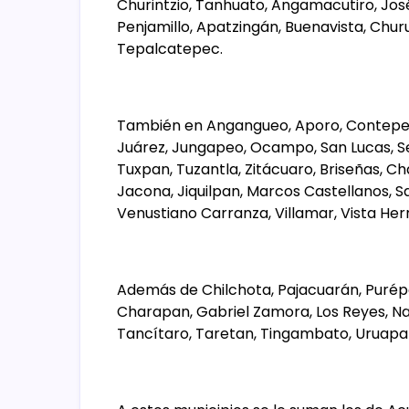
Churintzio, Tanhuato, Angamacutiro, José
Penjamillo, Apatzingán, Buenavista, Chu
Tepalcatepec.
También en Angangueo, Aporo, Contepec,
Juárez, Jungapeo, Ocampo, San Lucas, Sen
Tuxpan, Tuzantla, Zitácuaro, Briseñas, Ch
Jacona, Jiquilpan, Marcos Castellanos,
Venustiano Carranza, Villamar, Vista He
Además de Chilchota, Pajacuarán, Puré
Charapan, Gabriel Zamora, Los Reyes, N
Tancítaro, Taretan, Tingambato, Uruapan