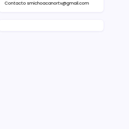
Contacto
smichoacanortv@gmail.com