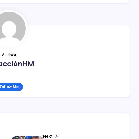
Author
acciónHM
Follow Me
Next