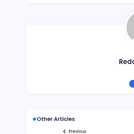
b
ar
o
tir
o
k
Red
Other Articles
Previous