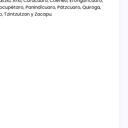
uitzio, Ario, Carácuaro, Coeneo, Erongarícuaro,
Nocupétaro, Panindícuaro, Pátzcuaro, Quiroga,
, Tzintzutzan y Zacapu.