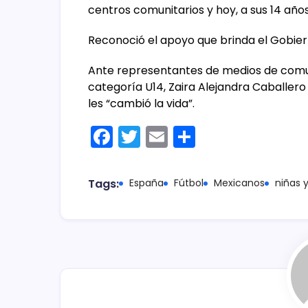
centros comunitarios y hoy, a sus 14 añ
Reconoció el apoyo que brinda el Gobier
Ante representantes de medios de comuni
categoría U14, Zaira Alejandra Caballer
les “cambió la vida”.
F
T
E
C
a
w
m
o
c
itt
ai
m
Tags:
España
Fútbol
Mexicanos
niñas 
e
er
l
p
b
ar
o
tir
o
k