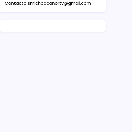
Contacto
smichoacanortv@gmail.com