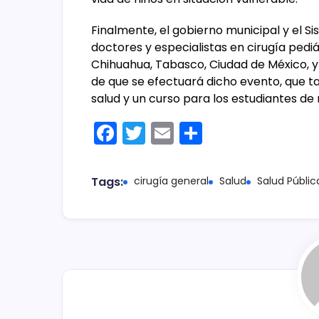
Finalmente, el gobierno municipal y el 
doctores y especialistas en cirugía pedi
Chihuahua, Tabasco, Ciudad de México, y
de que se efectuará dicho evento, que t
salud y un curso para los estudiantes de
F
T
E
C
a
w
m
o
c
itt
ai
m
Tags:
cirugía general
Salud
Salud Públic
e
er
l
p
b
ar
o
tir
o
k